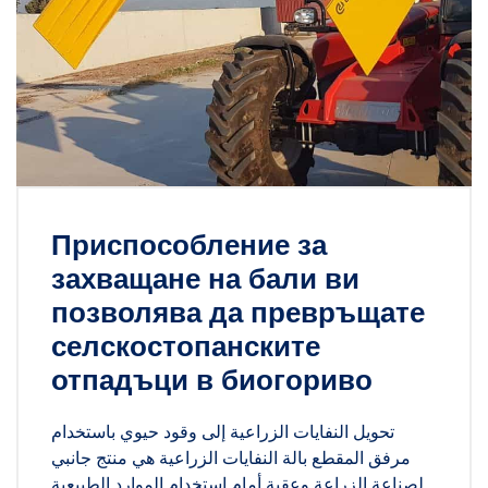
Приспособление за
захващане на бали ви
позволява да превръщате
селскостопанските
отпадъци в биогориво
تحويل النفايات الزراعية إلى وقود حيوي باستخدام
مرفق المقطع بالة النفايات الزراعية هي منتج جانبي
لصناعة الزراعة وعقبة أمام استخدام الموارد الطبيعية