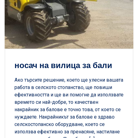
носач на вилица за бали
Ако търсите решение, което ще улесни вашата
работа в селското стопанство, ще повиши
ефективността и ще ви помогне да използвате
времето си най-добре, то качествен
накрайник за балове е точно това, от което се
нуждаете. Накрайникът за балове е здраво
селскостопанско оборудване, което се
използва ефективно за пренасяне, настилане