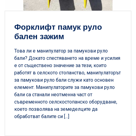
Форклифт памук руло
бален зажим
Това ли е манипулатор за памукови руло
бали? Докато спестяването на време и усилия
е от съществено значение за тези, които
работят в селското стопанство, манипулаторът
за памукови руло бали служи като основен
елемент. Манипулаторите за памукови руло
бали са станали неотменна част от
съвременното селскостопанско оборудване,
което позволява на земеделците да
обработват балите си [...]