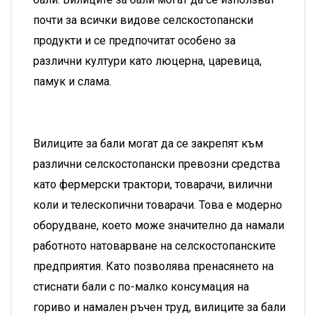
почти за всички видове селскостопански
продукти и се предпочитат особено за
различни култури като люцерна, царевица,
памук и слама.
Вилиците за бали могат да се закрепят към
различни селскостопански превозни средства
като фермерски трактори, товарачи, вилични
коли и телескопични товарачи. Това е модерно
оборудване, което може значително да намали
работното натоварване на селскостопанските
предприятия. Като позволява пренасянето на
стиснати бали с по-малко консумация на
гориво и намален ръчен труд, вилиците за бали