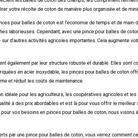
lectent les balles de coton des champs, les compriment fermeme
érer votre récolte de coton de manière plus organisée et de minim
pinces pour balles de coton est l’économie de temps et de main-d
hes laborieuses. Cependant, avec une pince pour balles de coto
ur d’autres activités agricoles importantes. Cela augmente votre
nt également par leur structure robuste et durable. Elles sont co
iquées en acier inoxydable, les pinces pour balles de coton off
rme et réduit les coûts de maintenance.
n idéale pour les agriculteurs, les coopératives agricoles et les
ité à des prix abordables et est là pour vous offrir le meilleur 
pour vos besoins en pinces pour balles de coton, nous visons à a
rts par une pince pour balles de coton, vous verrez comment ce